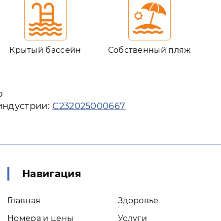
Крытый бассейн
Собственный пляж
ю
индустрии:
С232025000667
Навигация
Главная
Здоровье
Номера и цены
Услуги