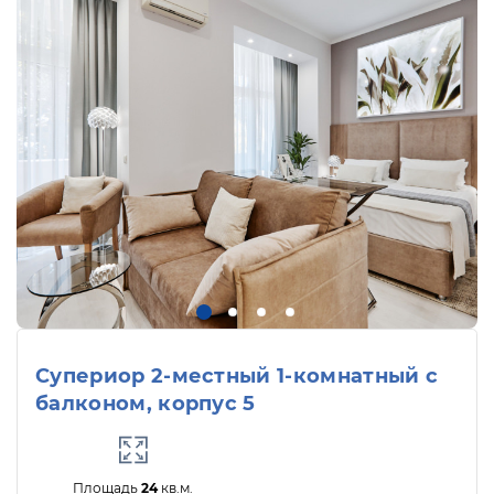
Супериор 2-местный 1-комнатный с
балконом, корпус 5
Площадь
24
кв.м.