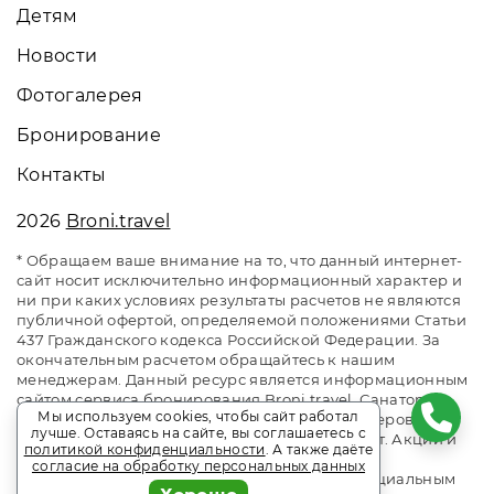
Детям
Новости
Фотогалерея
Бронирование
Контакты
2026
Broni.travel
* Обращаем ваше внимание на то, что данный интернет-
сайт носит исключительно информационный характер и
ни при каких условиях результаты расчетов не являются
публичной офертой, определяемой положениями Статьи
437 Гражданского кодекса Российской Федерации. За
окончательным расчетом обращайтесь к нашим
менеджерам. Данный ресурс является информационным
сайтом сервиса бронирования Broni.travel. Санаторий
Мы используем cookies, чтобы сайт работал
«Заполярье». Сайт онлайн бронирования номеров.
лучше. Оставаясь на сайте, вы соглашаетесь с
Актуальные цены, прайс-листы и наличие мест. Акции и
политикой конфиденциальности
. А также даёте
спецпредложения. Выгодное бронирование.
согласие на обработку персональных данных
Индивидуальный менеджер. Не является официальным