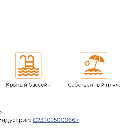
Крытый бассейн
Собственный пляж
ю
индустрии:
С232025000667