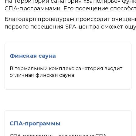
На территории санатория «Заполярье» фун
СПА-программами. Его посещение способст
Благодаря процедурам происходит очищени
первого посещения SPA-центра сможет ощут
Финская сауна
В термальный комплекс санатория входит
отличная финская сауна
СПА-программы