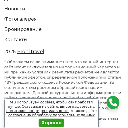
Новости
Фотогалерея
Бронирование
Контакты
2026
Broni.travel
* Обращаем ваше внимание на то, что данный интернет-
сайт носит исключительно информационный характер и
ни при каких условиях результаты расчетов не являются
публичной офертой, определяемой положениями Статьи
437 Гражданского кодекса Российской Федерации. За
окончательным расчетом обращайтесь к нашим
менеджерам. Данный ресурс является информационным
сайтом сервиса бронирования Broni.travel. Санаторий
Мы используем cookies, чтобы сайт работал
«Заполярье». Сайт онлайн бронирования номеров.
лучше. Оставаясь на сайте, вы соглашаетесь с
Актуальные цены, прайс-листы и наличие мест. Акции и
политикой конфиденциальности
. А также даёте
спецпредложения. Выгодное бронирование.
согласие на обработку персональных данных
Индивидуальный менеджер. Не является официальным
Хорошо
сайтом объекта размещения.